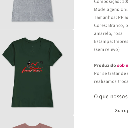
Composição: 100
Modelagem: Uniss
Tamanhos: PP a
Cores: Branco, p
amarelo, rosa
a
Estampa: Impres
l
(sem relevo)
Produzido
sob 
Por se tratar d
realizamos troca
O que nossos
Sua op
a