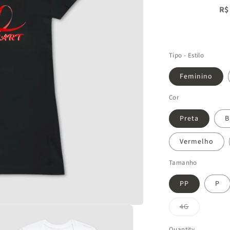
R$
Tipo - Estilo
Feminino
Cor
Preta
B
Vermelho
Tamanho
PP
P
Variant
4G
sold
out
or
Quantity