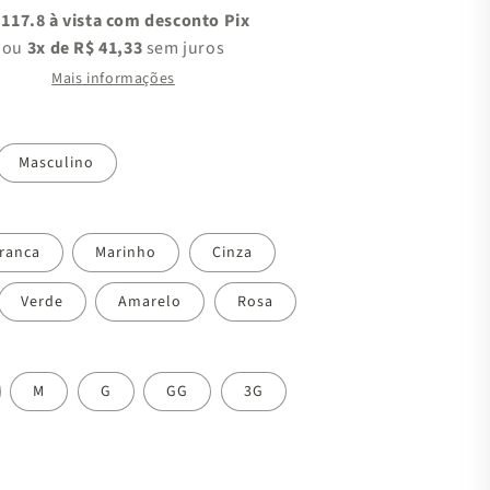
 117.8 à vista com desconto Pix
ou
3x de R$ 41,33
sem juros
Mais informações
Masculino
ranca
Marinho
Cinza
Verde
Amarelo
Rosa
M
G
GG
3G