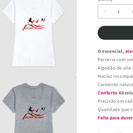
Quantity
unavailable
Decrease
quantity
for
Camiseta
Premium
Algodão
O essencial,
ele
|
Jump
Parceria com um
Heart
Algodão de alta
Maciez incompar
a
Caimento natura
Conforto
Absol
l
Precisão em cad
Qualidade que s
Feita para durar