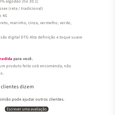
% algodão (fio 30.1)
ex (reta / tradicional)
o 4G
reto, marinho, cinza, vermelho, verde,
são digital DTG Alta definição e toque suave
medida
para você.
e um produto feito sob encomenda, não
s.
 clientes dizem
inião pode ajudar outros clientes.
Escrever uma avaliação