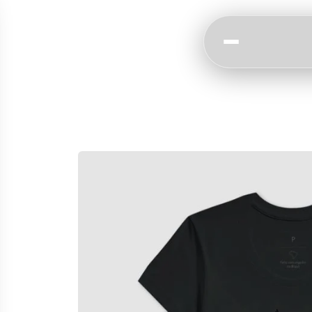
Skip to
content
Skip to
product
information