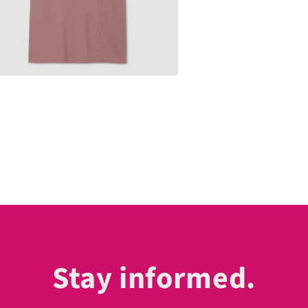
a
l
Stay informed.