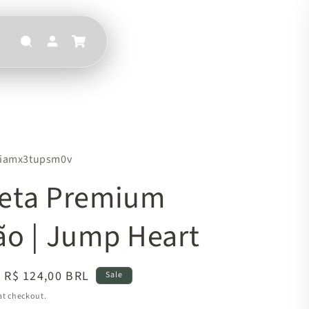
aiamx3tupsm0v
eta Premium
ão | Jump Heart
Sale
R$ 124,00 BRL
Sale
price
at checkout.