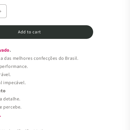
Increase
quantity
for
Add to cart
Camiseta
Premium
Algodão
vado
.
|
Jump
a das melhores confecções do Brasil.
Heart
 performance.
ável.
l impecável.
uto
a detalhe.
e percebe.
.